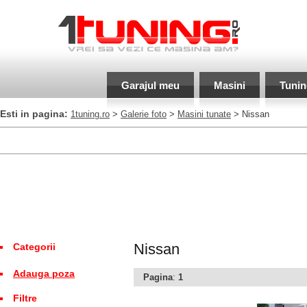
Garajul meu
Masini
Tunin
Esti in pagina:
1tuning.ro
>
Galerie foto
>
Masini tunate
> Nissan
Nissan
Categorii
Adauga poza
Pagina
:
1
Filtre