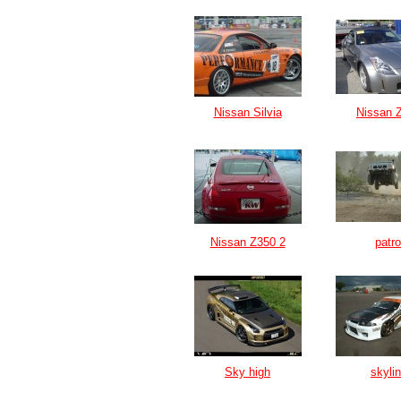
Nissan Silvia
Nissan 
Nissan Z350 2
patro
Sky high
skyli