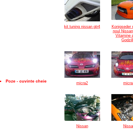
kit tuning nissan gtr4
Konigseder 
noul Nissan
Vitamine 
Godzil
Poze - cuvinte cheie
micra2
micra
Nissan
Nissa