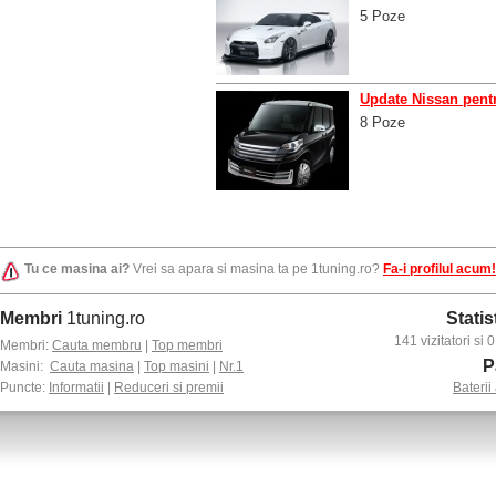
5 Poze
Update Nissan pent
8 Poze
Tu ce masina ai?
Vrei sa apara si masina ta pe 1tuning.ro?
Fa-i profilul acum!
Membri
1tuning.ro
Statis
141 vizitatori si
Membri:
Cauta membru
|
Top membri
P
Masini:
Cauta masina
|
Top masini
|
Nr.1
Puncte:
Informatii
|
Reduceri si premii
Baterii