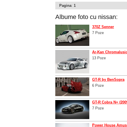
Pagina
:
1
Albume foto cu
nissan
:
370Z Senner
7 Poze
Ar-Kan Chromalusio
13 Poze
GT-R by BenSopra
6 Poze
GT-R Cobra N+ (200
7 Poze
Power House Amuse